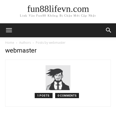
fun88lifevn.com
Link Vào Fun88 Không Bị Chặn Mới Cập Nhật
Home
Authors
Posts by webmaster
webmaster
1 POSTS
0 COMMENTS